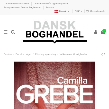
Databeskyttelsespolitik
Generelle vilkår og betingelser
Fortrydelsesret Dansk Boghandel
Forside
Dansk
DKK
Ønskeliste (
0
)
0
Forside
Danske bøger
Krimi og spænding
Velkommen til evigheden