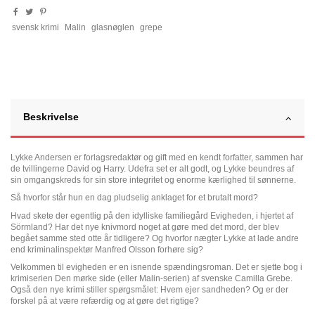
svensk krimi
Malin
glasnøglen
grepe
Beskrivelse
Lykke Andersen er forlagsredaktør og gift med en kendt forfatter, sammen har
de tvillingerne David og Harry. Udefra set er alt godt, og Lykke beundres af
sin omgangskreds for sin store integritet og enorme kærlighed til sønnerne.
Så hvorfor står hun en dag pludselig anklaget for et brutalt mord?
Hvad skete der egentlig på den idylliske familiegård Evigheden, i hjertet af
Sörmland? Har det nye knivmord noget at gøre med det mord, der blev
begået samme sted otte år tidligere? Og hvorfor nægter Lykke at lade andre
end kriminalinspektør Manfred Olsson forhøre sig?
Velkommen til evigheden er en isnende spændingsroman. Det er sjette bog i
krimiserien Den mørke side (eller Malin-serien) af svenske Camilla Grebe.
Også den nye krimi stiller spørgsmålet: Hvem ejer sandheden? Og er der
forskel på at være refærdig og at gøre det rigtige?