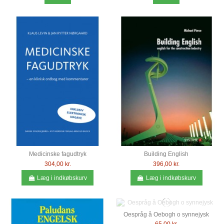
Medicinske fagudtryk
Building English
304,00 kr.
396,00 kr.
Læg i indkøbskurv
Læg i indkøbskurv
Oespråg å Oebogh o synnejysk