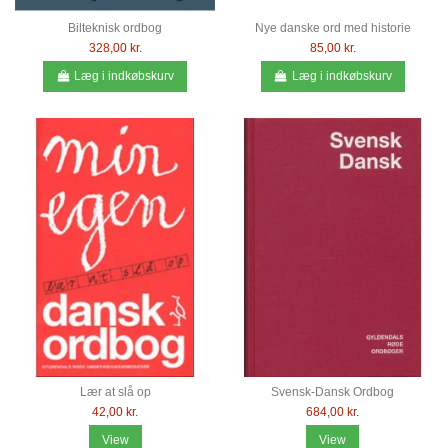
Bilteknisk ordbog
Nye danske ord med historie
328,00 kr.
85,00 kr.
Læg i indkøbskurv
Læg i indkøbskurv
Lær at slå op
Svensk-Dansk Ordbog
42,00 kr.
684,00 kr.
View
View