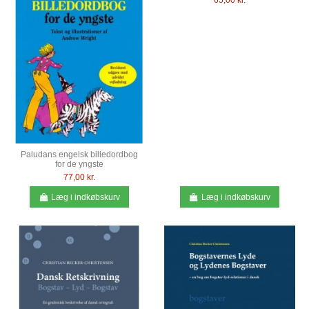
65,00 kr.
Paludans engelsk billedordbog
for de yngste
77,00 kr.
Læg i indkøbskurv
Læg i indkøbskurv