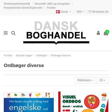
Databeskyttelsespolitik
Generelle vilkår og betingelser
Fortrydelsesret Dansk Boghandel
Forside
Dansk
DKK
Ønskeliste (
0
)
0
Forside
Danske bøger
Ordbøger
Ordbøger diverse
Ordbøger diverse
Relevans
15