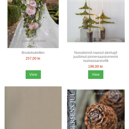
Brudebuketten
Nunatsinnit naasut atorlugit
juullimut pinnersaasiornermi
257,00 kr.
isumassarsiorfik
196,00 kr.
View
View