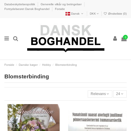
Databeskyttelsespolitik
Generelle vilkår og betingelser
Fortrydelsesret Dansk Boghandel
Forside
Dansk
DKK
Ønskeliste (
0
)
0
Forside
Danske bøger
Hobby
Blomsterbinding
Blomsterbinding
Relevans
24