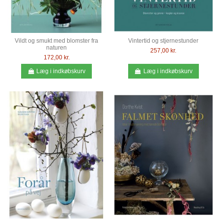
Vildt og smukt med blomster fra
Vintertid og stjernestunder
naturen
257,00 kr.
172,00 kr.
Læg i indkøbskurv
Læg i indkøbskurv