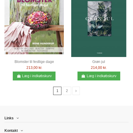
Blomster til festlige dage
Grøn jul
213,00 kr.
214,00 kr.
Læg i indkøbskurv
Læg i indkøbskurv
1
2
Links
Kontakt