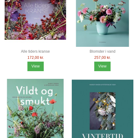
Alle tiders kranse
Blomster i vand
172,00 kr.
257,00 kr.
View
View