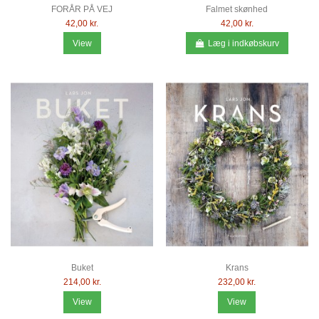
FORÅR PÅ VEJ
Falmet skønhed
42,00 kr.
42,00 kr.
View
Læg i indkøbskurv
Buket
Krans
214,00 kr.
232,00 kr.
View
View