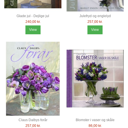
Glade jul - Dejlige jul
Julefryd og englelyd
240,00 kr.
257,00 kr.
View
View
Claus Dalbys forår
Blomster i vaser og skåle
257,00 kr.
86,00 kr.