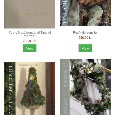
It's the Most Wonderful Time of
Fru Andersens jul
the Year
256,00 kr.
256,00 kr.
View
View