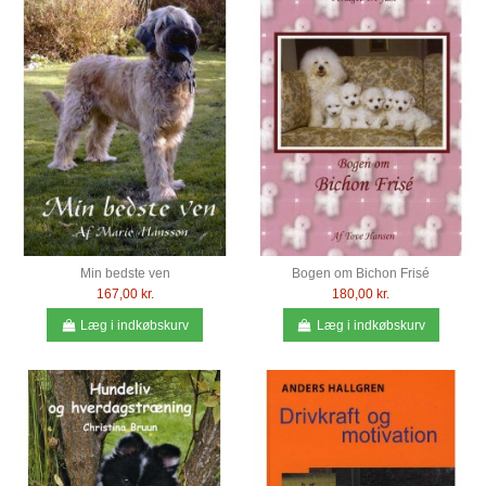
Min bedste ven
Bogen om Bichon Frisé
167,00 kr.
180,00 kr.
Læg i indkøbskurv
Læg i indkøbskurv