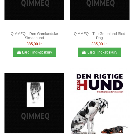
QIMMEQ – Den Grønlandske
QIMMEQ – The Greenland Sled
Slædehund
Dog
385,00 kr.
385,00 kr.
Læg i indkøbskurv
Læg i indkøbskurv