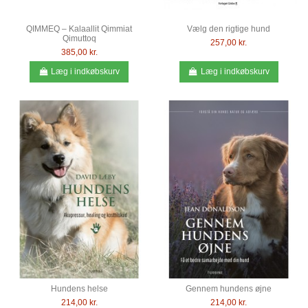
QIMMEQ – Kalaallit Qimmiat
Vælg den rigtige hund
Qimuttoq
257,00 kr.
385,00 kr.
Læg i indkøbskurv
Læg i indkøbskurv
Hundens helse
Gennem hundens øjne
214,00 kr.
214,00 kr.