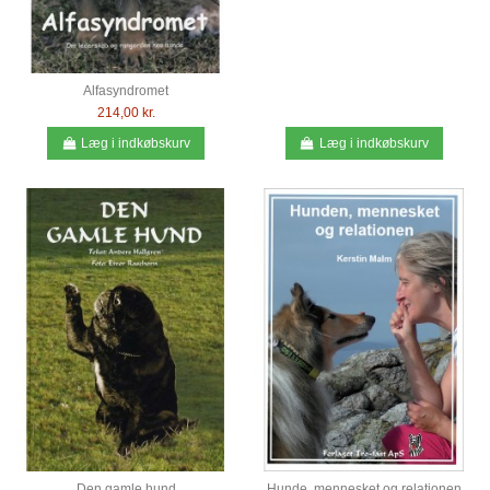
Alfasyndromet
214,00 kr.
Læg i indkøbskurv
Læg i indkøbskurv
Den gamle hund
Hunde, mennesket og relationen