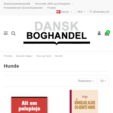
Databeskyttelsespolitik
Generelle vilkår og betingelser
Fortrydelsesret Dansk Boghandel
Forside
Dansk
DKK
Ønskeliste (
0
)
0
Forside
Danske bøger
Hus og have
Hunde
Hunde
Relevans
24