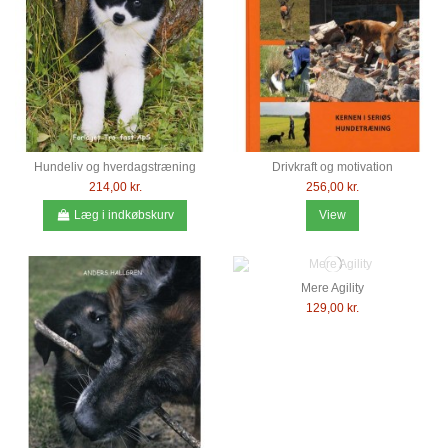
Hundeliv og hverdagstræning
Drivkraft og motivation
214,00 kr.
256,00 kr.
Læg i indkøbskurv
View
Mere Agility
129,00 kr.