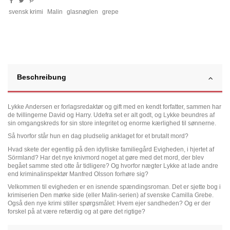
svensk krimi
Malin
glasnøglen
grepe
Beschreibung
Lykke Andersen er forlagsredaktør og gift med en kendt forfatter, sammen har
de tvillingerne David og Harry. Udefra set er alt godt, og Lykke beundres af
sin omgangskreds for sin store integritet og enorme kærlighed til sønnerne.
Så hvorfor står hun en dag pludselig anklaget for et brutalt mord?
Hvad skete der egentlig på den idylliske familiegård Evigheden, i hjertet af
Sörmland? Har det nye knivmord noget at gøre med det mord, der blev
begået samme sted otte år tidligere? Og hvorfor nægter Lykke at lade andre
end kriminalinspektør Manfred Olsson forhøre sig?
Velkommen til evigheden er en isnende spændingsroman. Det er sjette bog i
krimiserien Den mørke side (eller Malin-serien) af svenske Camilla Grebe.
Også den nye krimi stiller spørgsmålet: Hvem ejer sandheden? Og er der
forskel på at være refærdig og at gøre det rigtige?