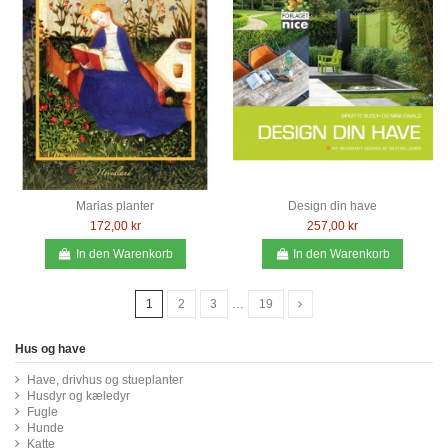
Marias planter
Design din have
172,00 kr
257,00 kr
In den Warenkorb
In den Warenkorb
1
2
3
…
19
Hus og have
Have, drivhus og stueplanter
Husdyr og kæledyr
Fugle
Hunde
Katte