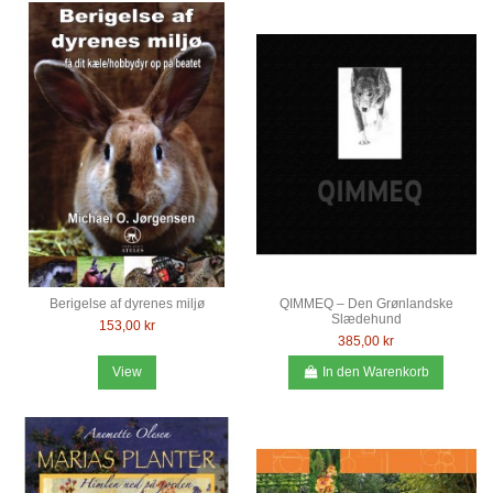
Berigelse af dyrenes miljø
QIMMEQ – Den Grønlandske
Slædehund
153,00 kr
385,00 kr
View
In den Warenkorb