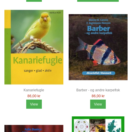
Kanariefugle
Barber - og andre karpefisk
86,00 kr
86,00 kr
View
View