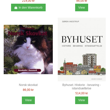
214,00 kr
86,00 kr
In den Warenkorb
View
Norsk skovkat
Byhuset. Historie - bevaring -
istandsættelse
86,00 kr
514,00 kr
View
View