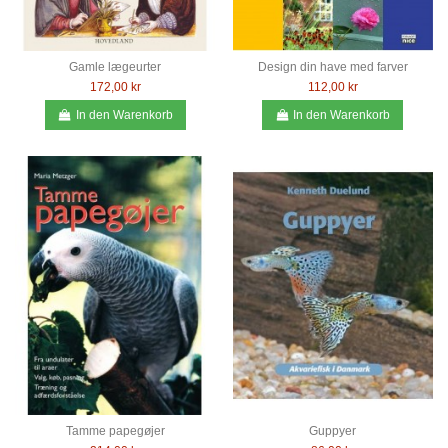
Gamle lægeurter
Design din have med farver
172,00 kr
112,00 kr
In den Warenkorb
In den Warenkorb
Tamme papegøjer
Guppyer