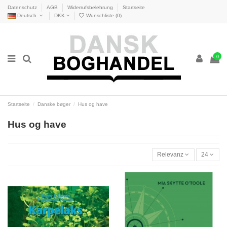
Datenschutz
AGB
Widerrufsbelehrung
Startseite
Deutsch
DKK
Wunschliste (
0
)
0
Startseite
Danske bøger
Hus og have
Hus og have
Relevanz
24