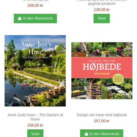
pygmæ pindsvin
256,00 kr
128,00 kr
In den Warenkorb
View
Anne Justs have – The Garden at
Design din have med højbede
Hune
257,00 kr
256,00 kr
View
In den Warenkorb