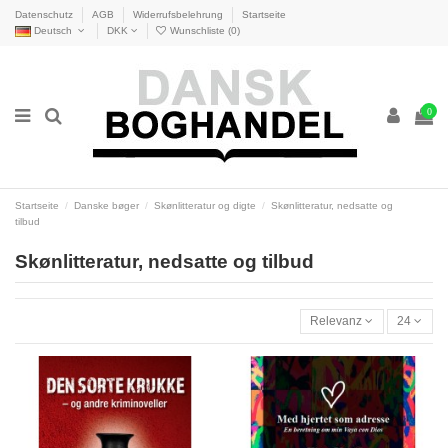
Datenschutz
AGB
Widerrufsbelehrung
Startseite
Deutsch
DKK
Wunschliste (
0
)
0
Startseite
Danske bøger
Skønlitteratur og digte
Skønlitteratur, nedsatte og
tilbud
Skønlitteratur, nedsatte og tilbud
Relevanz
24