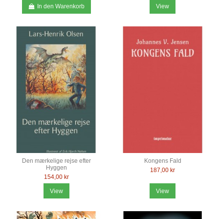
In den Warenkorb
View
Den mærkelige rejse efter
Kongens Fald
Hyggen
187,00 kr
154,00 kr
View
View