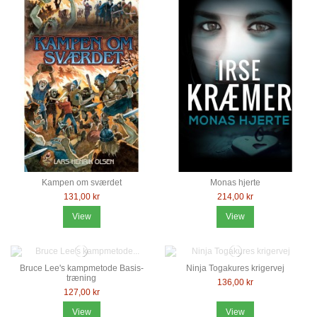
Kampen om sværdet
Monas hjerte
131,00 kr
214,00 kr
View
View
Bruce Lee's kampmetode Basis-
Ninja Togakures krigervej
træning
136,00 kr
127,00 kr
View
View