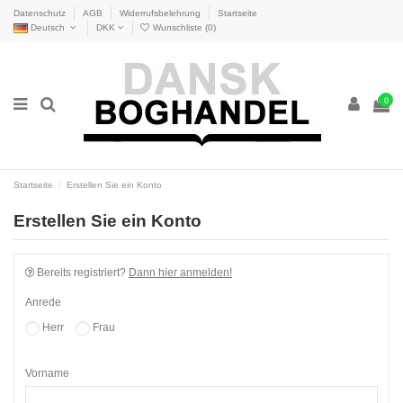
Datenschutz
AGB
Widerrufsbelehrung
Startseite
Deutsch
DKK
Wunschliste (
0
)
0
Startseite
Erstellen Sie ein Konto
Erstellen Sie ein Konto
Bereits registriert?
Dann hier anmelden!
Anrede
Herr
Frau
Vorname