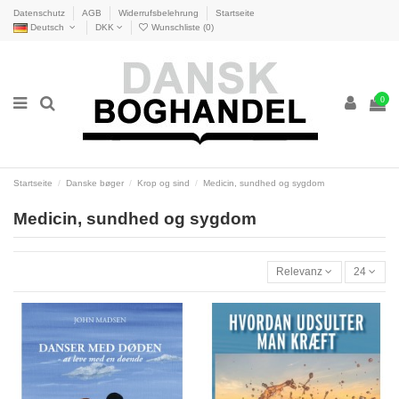
Datenschutz
AGB
Widerrufsbelehrung
Startseite
Deutsch
DKK
Wunschliste (
0
)
0
Startseite
Danske bøger
Krop og sind
Medicin, sundhed og sygdom
Medicin, sundhed og sygdom
Relevanz
24