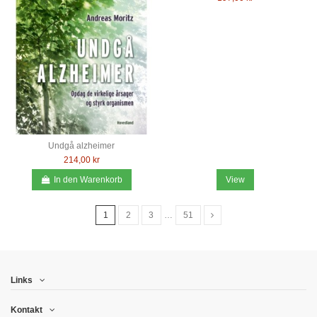
Undgå alzheimer
214,00 kr
In den Warenkorb
View
1
2
3
…
51
Links
Kontakt