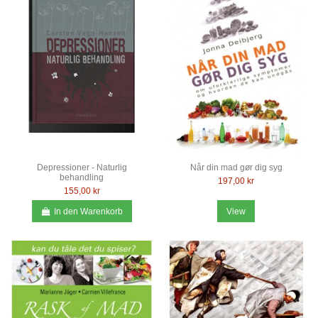
Depressioner - Naturlig
Når din mad gør dig syg
behandling
197,00 kr
155,00 kr
In den Warenkorb
View