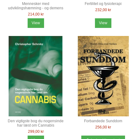
Mennesker med
Fertilitet og fysioterapi
udviklingshæmning - og demens
232,00 kr
214,00 kr
View
View
Den vigtigste bog du nogensinde
Forbandede Sunddom
har læst om Cannabis
256,00 kr
299,00 kr