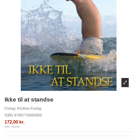
Ikke til at standse
Forlag:
ProRex Forlag
ISBN
9788770680899
172,00 kr.
Inkl. moms