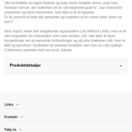
Ved at fortælle sin egen historie og lade andre fortælle deres, viser han,
hvordan enhver, der drømmer om et ´uforskammet godt liv´, kan overvinde
problemer og blive mennesker, som ikke er til at standse.
Er du parat til at lade dig opmuntre og inspirere af en mand uden arme og
ben?
Nick Vujicic leder den velgørende organisation Life Without Limbs. Han er til
stor inspiration for mennesker over hele verden, når han taler til store
forsamlinger om at overvinde forhindringer og nå sine drømmes mål. Han er
født og opvokset i Australien af serbiske forældre, men bor nu i det sydlige
Californien sammen med sin kone, Kanae.
Produktdetaljer
Links
Kontakt
Følg os