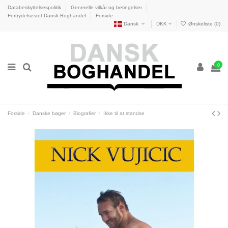
Databeskyttelsespolitik
Generelle vilkår og betingelser
Fortrydelsesret Dansk Boghandel
Forside
Dansk
DKK
Ønskeliste (
0
)
0
Forside
Danske bøger
Biografier
Ikke til at standse