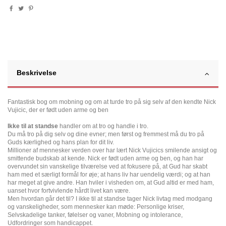
Beskrivelse
Fantastisk bog om mobning og om at turde tro på sig selv af den kendte Nick
Vujicic, der er født uden arme og ben
Ikke til at standse
handler om at tro og handle i tro.
Du må tro på dig selv og dine evner; men først og fremmest må du tro på
Guds kærlighed og hans plan for dit liv.
Millioner af mennesker verden over har lært Nick Vujicics smilende ansigt og
smittende budskab at kende. Nick er født uden arme og ben, og han har
overvundet sin vanskelige tilværelse ved at fokusere på, at Gud har skabt
ham med et særligt formål for øje; at hans liv har uendelig værdi; og at han
har meget at give andre. Han hviler i visheden om, at Gud altid er med ham,
uanset hvor fortvivlende hårdt livet kan være.
Men hvordan går det til? I ikke til at standse tager Nick livtag med modgang
og vanskeligheder, som mennesker kan møde: Personlige kriser,
Selvskadelige tanker, følelser og vaner, Mobning og intolerance,
Udfordringer som handicappet.