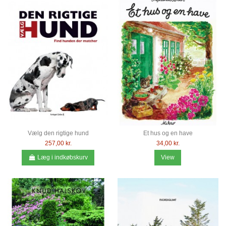
Vælg den rigtige hund
Et hus og en have
257,00 kr.
34,00 kr.
Læg i indkøbskurv
View