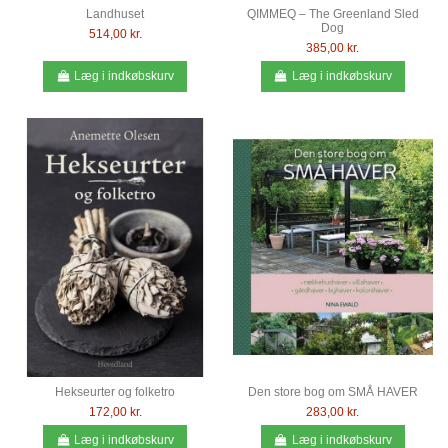
Landhuset
QIMMEQ – The Greenland Sled
Dog
514,00 kr.
385,00 kr.
Læg i indkøbskurv
Læg i indkøbskurv
Hekseurter og folketro
Den store bog om SMÅ HAVER
172,00 kr.
283,00 kr.
Læg i indkøbskurv
Læg i indkøbskurv