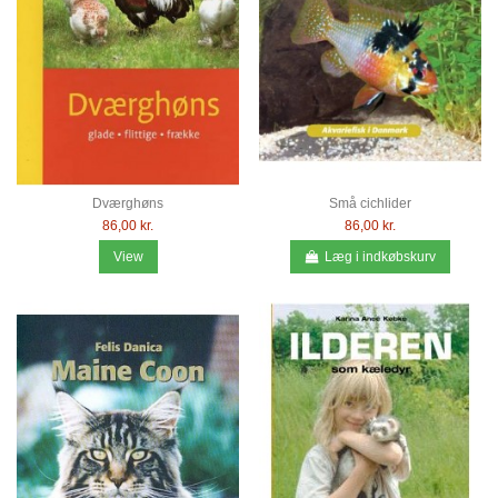
Dværghøns
Små cichlider
86,00 kr.
86,00 kr.
View
Læg i indkøbskurv