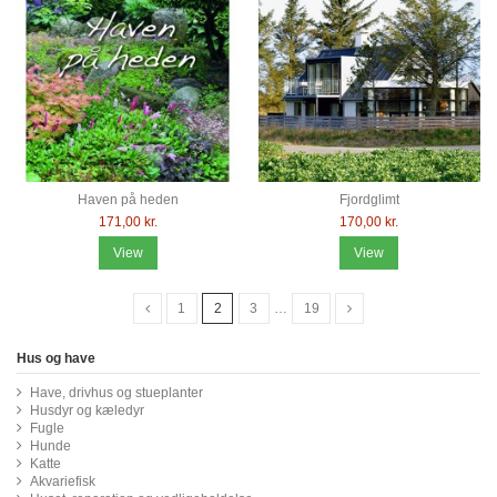
Haven på heden
Fjordglimt
171,00 kr.
170,00 kr.
View
View
1
2
3
…
19
Hus og have
Have, drivhus og stueplanter
Husdyr og kæledyr
Fugle
Hunde
Katte
Akvariefisk