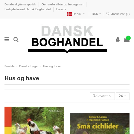
Databeskyttelsespolitik
Generelle vilkår og betingelser
Fortrydelsesret Dansk Boghandel
Forside
Dansk
DKK
Ønskeliste (
0
)
0
Forside
Danske bøger
Hus og have
Hus og have
Relevans
24