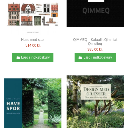
Huse med sjæl
QIMMEQ – Kalaallit Qimmiat
Qimuttoq
514,00 kr.
385,00 kr.
Læg i indkøbskurv
Læg i indkøbskurv