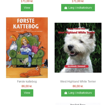
171,00 kr.
171,00 kr.
View
Læg i indkøbskurv
Første kattebog
West Highland White Terrier
86,00 kr.
86,00 kr.
View
Læg i indkøbskurv