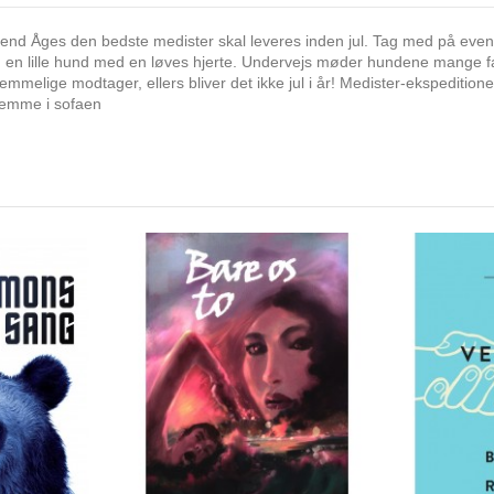
vend Åges den bedste medister skal leveres inden jul. Tag med på event
g, en lille hund med en løves hjerte. Undervejs møder hundene mange fa
elige modtager, ellers bliver det ikke jul i år! Medister-ekspeditionen
hjemme i sofaen