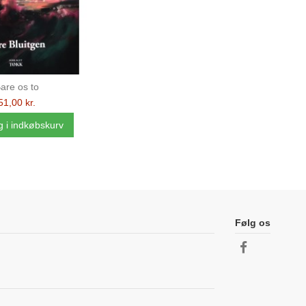
are os to
51,00 kr.
 i indkøbskurv
Følg os