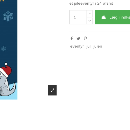
et juleeventyr i 24 afsnit
Læg i indk
eventyr
jul
julen