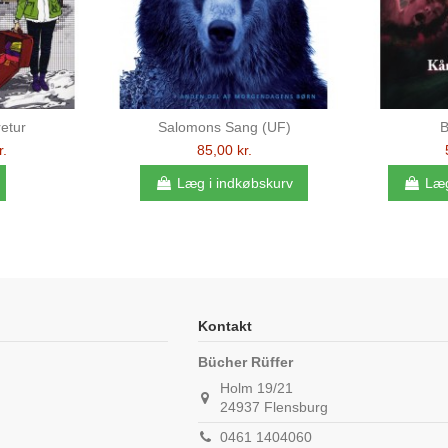
retur
Salomons Sang (UF)
B
r.
85,00 kr.
Læg i indkøbskurv
Læg
Kontakt
Bücher Rüffer
Holm 19/21
24937 Flensburg
0461 1404060