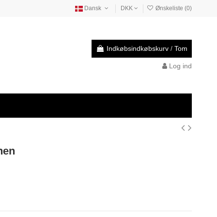
Dansk
DKK
Ønskeliste (
0
)
Indkøbsindkøbskurv
/
Tom
Log ind
nen