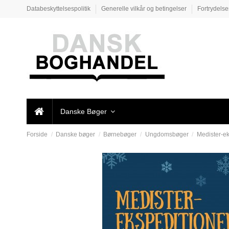
Databeskyttelsespolitik
Generelle vilkår og betingelser
Fortrydels
Danske Bøger
Forside
Danske bøger
Børnebøger
Ungdomsbøger
Medister-e