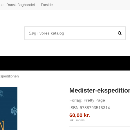
esret Dansk Boghandel
Forside
kspeditionen
Medister-ekspeditio
Forlag:
Pretty Page
ISBN
9788793515314
60,00 kr.
Inkl. moms