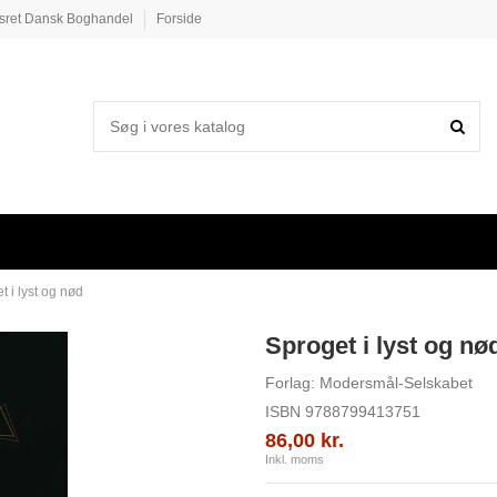
esret Dansk Boghandel
Forside
t i lyst og nød
Sproget i lyst og nø
Forlag:
Modersmål-Selskabet
ISBN
9788799413751
86,00 kr.
Inkl. moms