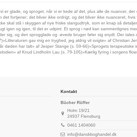
 vi er glade, og sproget, når vi er kede af det, plus alle de nuancer, de
det fortjener; det bliver ikke ordrigt, og det bliver ikke nuanceret, hvis
 skal stå i skyggen af nye friske slangudtryk, som er knap så detaljere
ugt igen og igen, til det er udpint. Et sprog i nød kan sammenlignes me
er sig, og den sprogglade og -øvede bruger føler sig snydt. Der tales
Litteraturen gav mig en tryghed, jeg aldrig vil svigte« af Christian 
r døden har talt« af Jesper Stange (s. 59-66)»Sprogets terapeutiske in
lodien« af Knud Lindholm Lau (s. 79-105)»Kærlig fyring i sorgens flow
Kontakt
Bücher Rüffer
Holm 19/21
24937 Flensburg
0461 1404060
info@danskboghandel.dk