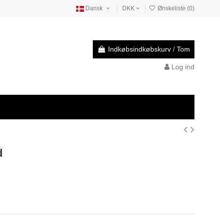
Dansk
DKK
Ønskeliste (
0
)
Indkøbsindkøbskurv
/
Tom
Log ind
d