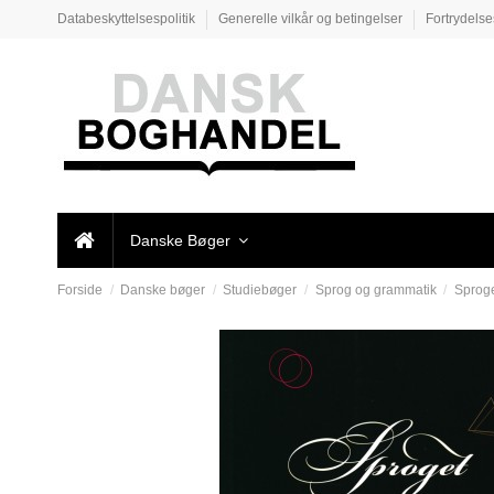
Databeskyttelsespolitik
Generelle vilkår og betingelser
Fortrydels
Danske Bøger
Forside
Danske bøger
Studiebøger
Sprog og grammatik
Sproge