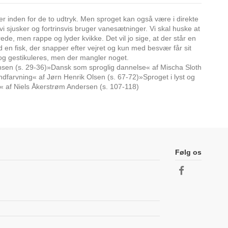
r er inden for de to udtryk. Men sproget kan også være i direkte
 vi sjusker og fortrinsvis bruger vanesætninger. Vi skal huske at
de, men rappe og lyder kvikke. Det vil jo sige, at der står en
d en fisk, der snapper efter vejret og kun med besvær får sit
 og gestikuleres, men der mangler noget.
Jensen (s. 29-36)»Dansk som sproglig dannelse« af Mischa Sloth
dfarvning« af Jørn Henrik Olsen (s. 67-72)»Sproget i lyst og
« af Niels Åkerstrøm Andersen (s. 107-118)
Følg os