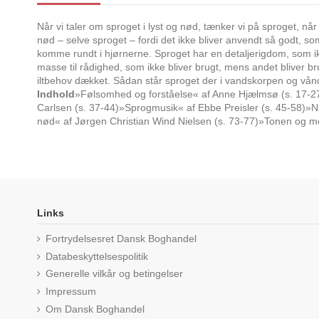
Når vi taler om sproget i lyst og nød, tænker vi på sproget, når
nød – selve sproget – fordi det ikke bliver anvendt så godt, som 
komme rundt i hjørnerne. Sproget har en detaljerigdom, som ikke
masse til rådighed, som ikke bliver brugt, mens andet bliver br
iltbehov dækket. Sådan står sproget der i vandskorpen og vånd
Indhold
»Følsomhed og forståelse« af Anne Hjælmsø (s. 17-27)»
Carlsen (s. 37-44)»Sprogmusik« af Ebbe Preisler (s. 45-58)»Nå
nød« af Jørgen Christian Wind Nielsen (s. 73-77)»Tonen og me
Links
Fortrydelsesret Dansk Boghandel
Databeskyttelsespolitik
Generelle vilkår og betingelser
Impressum
Om Dansk Boghandel