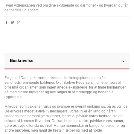
Hvad videnskaben ved om dine skytsengle og dæmoner - og hvordan du får
det bedste ud af dem
Beskrivelse
Følg med Danmarks verdenskendte forskningspioner inden for
sundhedsfremmende bakterier, Oluf Borbye Pedersen, ind i et univers af
bittesmå organismer, som ingen anede eksisterede, for at finde forklaringen
på medicinske mysterier og nye nøgler til at forebygge og behandle
sygdomme.
Mikrober som bakterier, virus og svampe er overalt omkring os, på os og i os.
De er vores meget aktive livsledsagere. Vores liv er én lang og hårfin
linedans med personlige mikrober, for de vil påvirke vores helbred, fra det
sekund vi kommer til verden. De kan holde os raske, påvirke vores humør,
gøre os syge eller slå os ihjel. Mange mennesker er bange for bakterier og
andre mikrober, men langt de fleste hjælper os med at holde