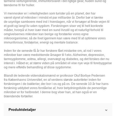
tarmene velfungerende, immunforsvaret i det rigtige gear, huden sund og
tænderne fri for huller.
Vi mennesker er i virkeligheden som turister på en planet, der har
været styret af mikrober i mindst et par milliarder år. Derfor bør vi tænke
de usynlige samboere med ind i hverdagen, når vi forsøger at finde vejen til
et godt og langt liv uden sygdom. Forskningen viser vej til helt konkrete
måder, hvorpå vi hver især med en sund livsstil og et naturligt forhold til
omgivelsernes mikrober kan berige og forstærke vores egne
mikroorganismer, så de livet igennem kan være med til at optimere vores
immunforsvar, fordøjelse, energi og mentale balance.
Inden for de seneste få år har forskere fået mistanke om, at rod i vores
mikrober kan være medvirkende årsager til f.eks. Alzheimer, depression,
tarmsygdomme, astma, allergi, overvægt og diabetes, og det forskes der nu
intenst i. Håbet er, at større viden på området vil vise nye veje til forebyggelse
og mere effektiv behandling af disse sygdomme.
Blandt de ledende videnskabsmænd er professor Oluf Borbye Pedersen
fra Københavns Universitet, en af verdens største autoriteter inden for
forskningen i de bakterier, der bor i os og på os. De seneste 10 år har hans
forskning uddybet vores forståelse af, hvor betydningsfulde de personlige
mikrober er for helbredet. I denne bog viser han, at han også er en
blændende fortæller.
Produktdetaljer