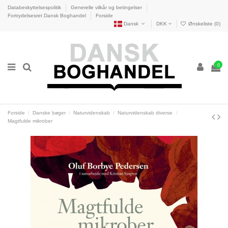
Databeskyttelsespolitik
Generelle vilkår og betingelser
Fortrydelsesret Dansk Boghandel
Forside
Dansk
DKK
Ønskeliste (
0
)
0
Forside
Danske bøger
Naturvidenskab
Naturvidenskab diverse
Magtfulde mikrober