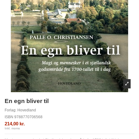
En egn bliver til
Forlag:
Hovedland
ISBN
9788770706568
214,00 kr.
Inkl. moms