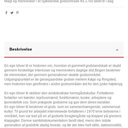
Magt og mennesker i et Sjællandsk godsområde fra 1700 tallet til i dag
Beskrivelse
En egn bliver til er historien om, hvordan et gammelt godslandskab er skabt
gennem forskellige interesser og menneskers daglige slid.Bogen beskriver
de mennesker, der gennem generationer skabte godsområdet.
Udgangspunktet er de giesegaardske godser mellem Køge og Ringsted,
men historien kan genfindes i andre godsområder øst for den jyske højderyg.
En egn bliver til skildrer den aristokratiske herregårdskultur. Forfatteren
fortæller om bønder, lejehusmænd, funktionærer, kuske, arbejdere og
tjenestefolk osv. Som prægede godserne og gav dem deres karakter.
En egn bliver til beskriver et gods som en sammenhængende, sammensat
kultur. Til grund for arbejdet interviewede forfatteren i 1970’erne beboerne i
området, han var karl på en af godsets foragtergårde og klapper på grevens
klapjagter. Denne samtidsdokumentation fandt sted, mens den sidste
generation af godsfolk stadig levede, og før der blev helt stille, dødsensstille,