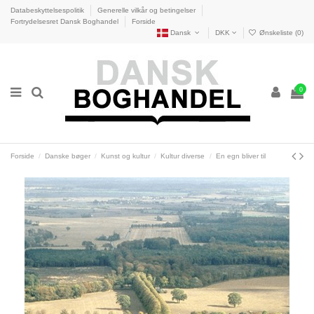
Databeskyttelsespolitik
Generelle vilkår og betingelser
Fortrydelsesret Dansk Boghandel
Forside
Dansk
DKK
Ønskeliste (
0
)
0
Forside
Danske bøger
Kunst og kultur
Kultur diverse
En egn bliver til