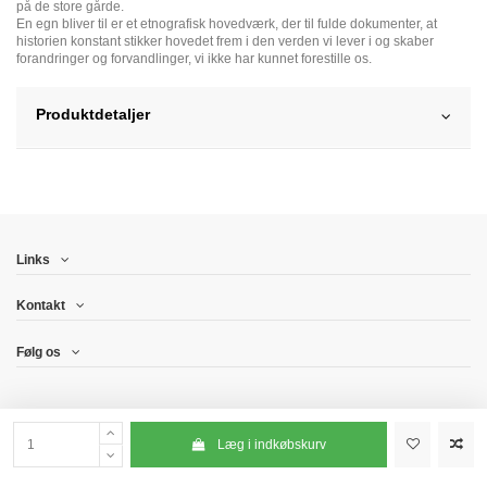
på de store gårde.
En egn bliver til er et etnografisk hovedværk, der til fulde dokumenter, at
historien konstant stikker hovedet frem i den verden vi lever i og skaber
forandringer og forvandlinger, vi ikke har kunnet forestille os.
Produktdetaljer
Links
Kontakt
Følg os
Læg i indkøbskurv