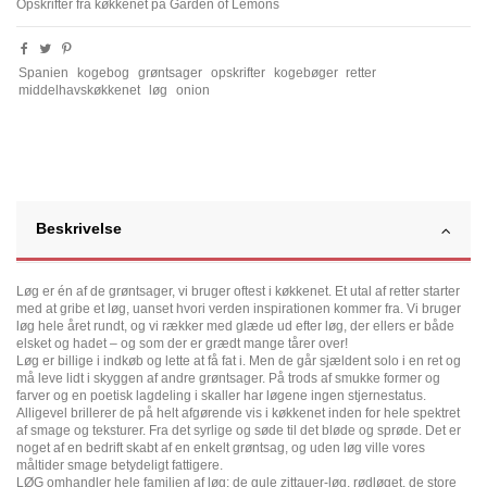
Opskrifter fra køkkenet på Garden of Lemons
Spanien
kogebog
grøntsager
opskrifter
kogebøger
retter
middelhavskøkkenet
løg
onion
Beskrivelse
Løg er én af de grøntsager, vi bruger oftest i køkkenet. Et utal af retter starter
med at gribe et løg, uanset hvori verden inspirationen kommer fra. Vi bruger
løg hele året rundt, og vi rækker med glæde ud efter løg, der ellers er både
elsket og hadet – og som der er grædt mange tårer over!
Løg er billige i indkøb og lette at få fat i. Men de går sjældent solo i en ret og
må leve lidt i skyggen af andre grøntsager. På trods af smukke former og
farver og en poetisk lagdeling i skaller har løgene ingen stjernestatus.
Alligevel brillerer de på helt afgørende vis i køkkenet inden for hele spektret
af smage og teksturer. Fra det syrlige og søde til det bløde og sprøde. Det er
noget af en bedrift skabt af en enkelt grøntsag, og uden løg ville vores
måltider smage betydeligt fattigere.
LØG omhandler hele familien af løg; de gule zittauer-løg, rødløget, de store