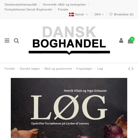
Databeskyttelsespolitik
Generelle vilkår og betingelser
Fortrydelsesret Dansk Boghandel
Forside
Dansk
DKK
Ønskeliste (
0
)
0
Forside
Danske bøger
Mad og gastronomi
Kogebøger
Løg