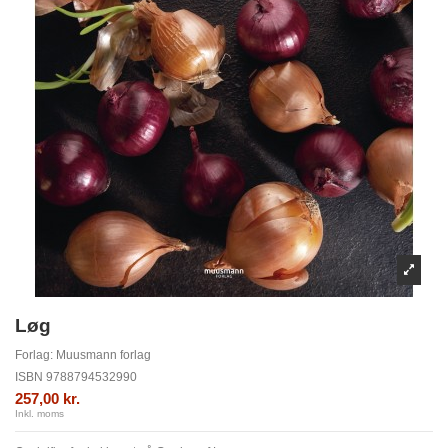
Løg
Forlag:
Muusmann forlag
ISBN
9788794532990
257,00 kr.
Inkl. moms