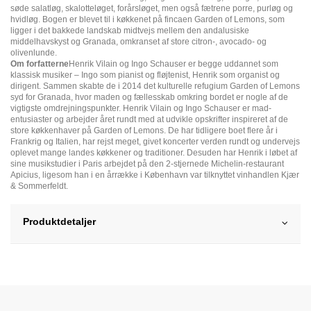
søde salatløg, skalotteløget, forårsløget, men også fætrene porre, purløg og
hvidløg. Bogen er blevet til i køkkenet på fincaen Garden of Lemons, som
ligger i det bakkede landskab midtvejs mellem den andalusiske
middelhavskyst og Granada, omkranset af store citron-, avocado- og
olivenlunde.
Om forfatterne
Henrik Vilain og Ingo Schauser er begge uddannet som
klassisk musiker – Ingo som pianist og fløjtenist, Henrik som organist og
dirigent. Sammen skabte de i 2014 det kulturelle refugium Garden of Lemons
syd for Granada, hvor maden og fællesskab omkring bordet er nogle af de
vigtigste omdrejningspunkter. Henrik Vilain og Ingo Schauser er mad-
entusiaster og arbejder året rundt med at udvikle opskrifter inspireret af de
store køkkenhaver på Garden of Lemons. De har tidligere boet flere år i
Frankrig og Italien, har rejst meget, givet koncerter verden rundt og undervejs
oplevet mange landes køkkener og traditioner. Desuden har Henrik i løbet af
sine musikstudier i Paris arbejdet på den 2-stjernede Michelin-restaurant
Apicius, ligesom han i en årrække i København var tilknyttet vinhandlen Kjær
& Sommerfeldt.
Produktdetaljer