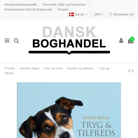
Databeskyttelsespolitik
Generelle vilkår og betingelser
Fortrydelsesret Dansk Boghandel
Forside
Dansk
DKK
Ønskeliste (
0
)
0
Forside
Danske bøger
Hus og have
Husdyr og kæledyr
Tryg og
tilfreds