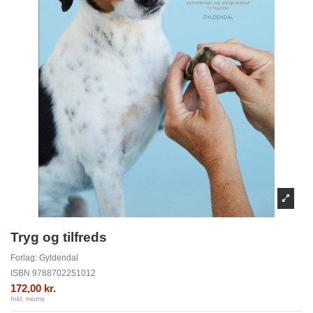
Tryg og tilfreds
Forlag:
Gyldendal
ISBN
9788702251012
172,00 kr.
Inkl. moms