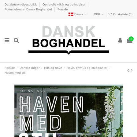
Databeskyttelsespolitik
Generelle vilkår og betingelser
Fortrydelsesret Dansk Boghandel
Forside
Dansk
DKK
Ønskeliste (
0
)
0
Forside
Danske bøger
Hus og have
Have, drivhus og stueplanter
Haven med stil