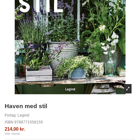
Haven med stil
Forlag:
Legind
ISBN
9788771558159
214,00 kr.
Inkl. moms