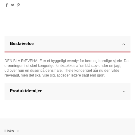
Beskrivelse
DEN BLÅ RÆVEHALE er et hyggeligt eventyr for børn og barnlige sjæle. Da
dronningen i et stort kongerige forskrækkes af en blå ræv under en jagt,
udlover hun en dusør på dens hale. I hele kongeriget går nu den vilde
rævejagt, men det skal vise sig, at det er lettere sagt end gjort.
Produktdetaljer
Links