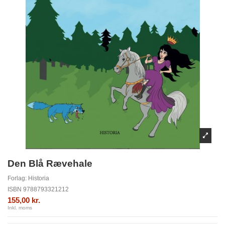
Den Blå Rævehale
Forlag:
Historia
ISBN
9788793321212
155,00 kr.
Inkl. moms