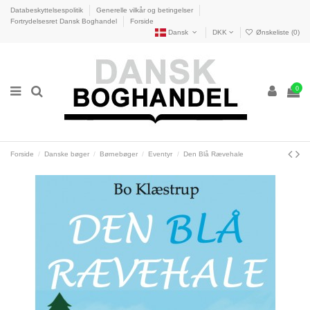
Databeskyttelsespolitik
Generelle vilkår og betingelser
Fortrydelsesret Dansk Boghandel
Forside
Dansk
DKK
Ønskeliste (
0
)
0
Forside
Danske bøger
Børnebøger
Eventyr
Den Blå Rævehale