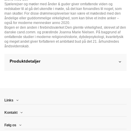
Sjælerejser og møder med ånder & guder giver omfattende viden og
redskaber til at gå det ukendte i møde, så det kan forvandles til noget, som
man skatter. For disse drømmeoplevelser kan være et mødested med den
åndelige eller guddommelige virkelighed, som kan blive et indre anker –
også for moderne mennesker anno 2020.
Bogen er den anden i firebindsværket Den glemte virkelighed, skrevet af den
danske cand.comm. og præstinde Joanna Marie Nielsen. På baggrund af
omfattende studier i moderne religionshistorie, dybdepsykologi, kvantefysik
og meget andet giver forfatteren et ambitiøst bud på det 21. århundredes
åndsvidenskab.
Produktdetaljer
Links
Kontakt
Følg os