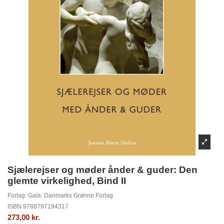
Sjælerejser og møder ånder & guder: Den
glemte virkelighed, Bind II
Forlag:
Gaia: Danmarks Grønne Forlag
ISBN
9788797194317
273,00 kr.