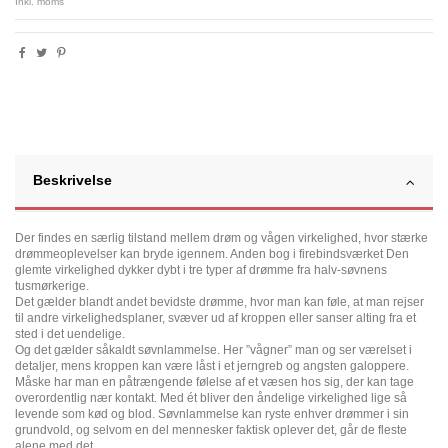
Inkl. moms
Beskrivelse
Der findes en særlig tilstand mellem drøm og vågen virkelighed, hvor stærke
drømmeoplevelser kan bryde igennem. Anden bog i firebindsværket Den
glemte virkelighed dykker dybt i tre typer af drømme fra halv-søvnens
tusmørkerige.
Det gælder blandt andet bevidste drømme, hvor man kan føle, at man rejser
til andre virkelighedsplaner, svæver ud af kroppen eller sanser alting fra et
sted i det uendelige.
Og det gælder såkaldt søvnlammelse. Her ”vågner” man og ser værelset i
detaljer, mens kroppen kan være låst i et jerngreb og angsten galoppere.
Måske har man en påtrængende følelse af et væsen hos sig, der kan tage
overordentlig nær kontakt. Med ét bliver den åndelige virkelighed lige så
levende som kød og blod. Søvnlammelse kan ryste enhver drømmer i sin
grundvold, og selvom en del mennesker faktisk oplever det, går de fleste
alene med det.