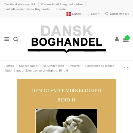
Databeskyttelsespolitik
Generelle vilkår og betingelser
Fortrydelsesret Dansk Boghandel
Forside
Dansk
DKK
Ønskeliste (
0
)
0
Forside
Danske bøger
Naturvidenskab
Drømme
Sjælerejser og møder
ånder & guder: Den glemte virkelighed, Bind II