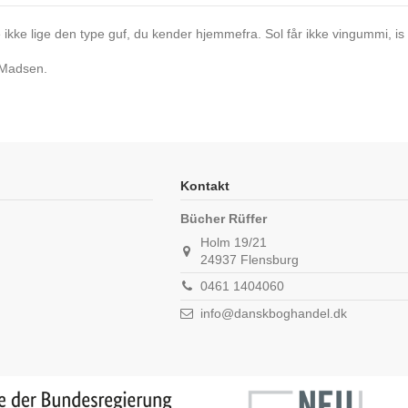
ke lige den type guf, du kender hjemmefra. Sol får ikke vingummi, is e
 Madsen.
Kontakt
Bücher Rüffer
Holm 19/21
24937 Flensburg
0461 1404060
info@danskboghandel.dk