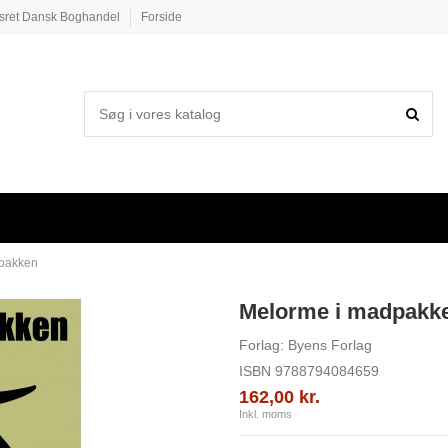
esret Dansk Boghandel
Forside
pakken
Melorme i madpakk
Forlag:
Byens Forlag
ISBN
9788794084659
162,00 kr.
Inkl. moms