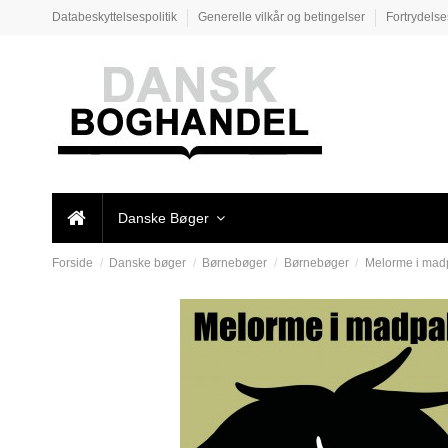
Databeskyttelsespolitik
Generelle vilkår og betingelser
Fortrydels
Danske Bøger
Forside
Danske bøger
Børnebøger
Børnebøger
Melorme i mad