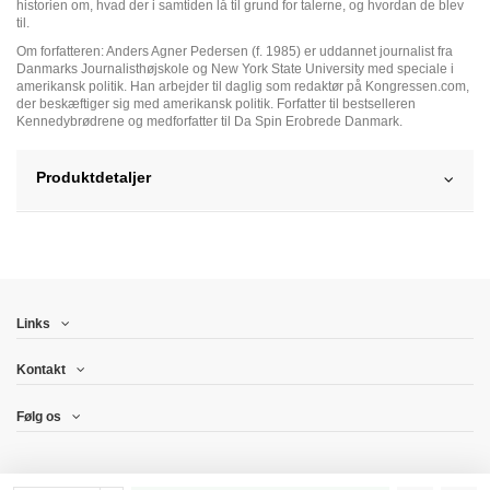
historien om, hvad der i samtiden lå til grund for talerne, og hvordan de blev
til.
Om forfatteren: Anders Agner Pedersen (f. 1985) er uddannet journalist fra
Danmarks Journalisthøjskole og New York State University med speciale i
amerikansk politik. Han arbejder til daglig som redaktør på Kongressen.com,
der beskæftiger sig med amerikansk politik. Forfatter til bestselleren
Kennedybrødrene og medforfatter til Da Spin Erobrede Danmark.
Produktdetaljer
Links
Kontakt
Følg os