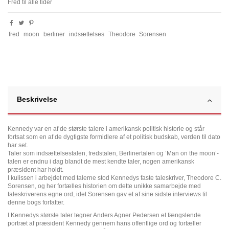
Fred til alle tider
fred
moon
berliner
indsættelses
Theodore
Sorensen
Beskrivelse
Kennedy var en af de største talere i amerikansk politisk historie og står
fortsat som en af de dygtigste formidlere af et politisk budskab, verden til dato
har set.
Taler som indsættelsestalen, fredstalen, Berlinertalen og ’Man on the moon’-
talen er endnu i dag blandt de mest kendte taler, nogen amerikansk
præsident har holdt.
I kulissen i arbejdet med talerne stod Kennedys faste taleskriver, Theodore C.
Sorensen, og her fortælles historien om dette unikke samarbejde med
taleskriverens egne ord, idet Sorensen gav et af sine sidste interviews til
denne bogs forfatter.
I Kennedys største taler tegner Anders Agner Pedersen et fængslende
portræt af præsident Kennedy gennem hans offentlige ord og fortæller