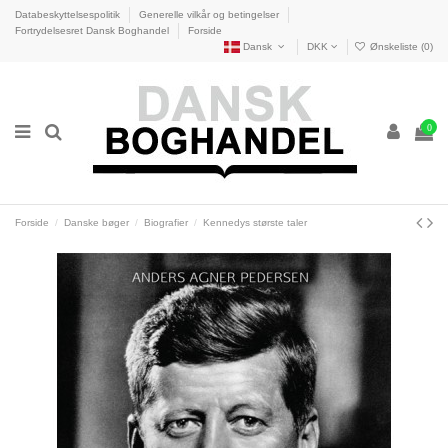
Databeskyttelsespolitik
Generelle vilkår og betingelser
Fortrydelsesret Dansk Boghandel
Forside
Dansk
DKK
Ønskeliste (
0
)
0
Forside
Danske bøger
Biografier
Kennedys største taler