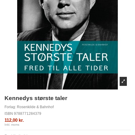
Kennedys største taler
Forlag:
Rosenkilde & Bahnhof
ISBN
9788771284379
112,00 kr.
Inkl. moms