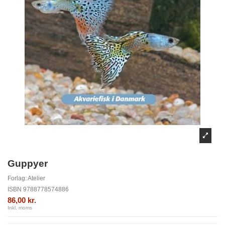
Guppyer
Forlag:
Atelier
ISBN
9788778574886
86,00 kr.
Inkl. moms