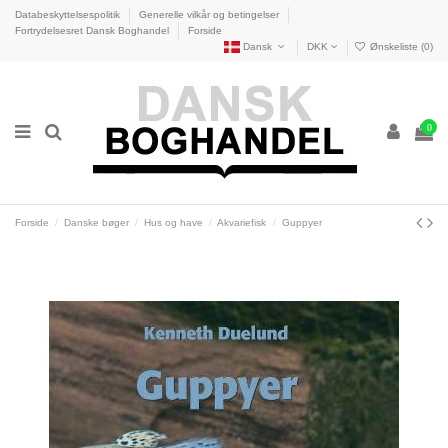
Databeskyttelsespolitik
Generelle vilkår og betingelser
Fortrydelsesret Dansk Boghandel
Forside
Dansk
DKK
Ønskeliste (
0
)
0
Forside
Danske bøger
Hus og have
Akvariefisk
Guppyer