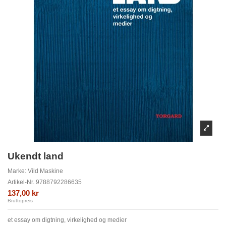
Ukendt land
Marke:
Vild Maskine
Artikel-Nr.
9788792286635
137,00 kr
Bruttopreis
et essay om digtning, virkelighed og medier