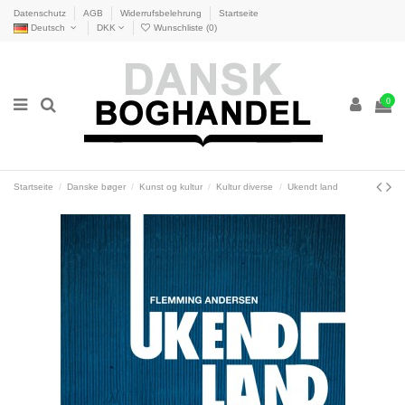
Datenschutz
AGB
Widerrufsbelehrung
Startseite
Deutsch
DKK
Wunschliste (
0
)
0
Startseite
Danske bøger
Kunst og kultur
Kultur diverse
Ukendt land