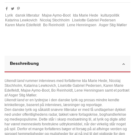
Lyrik
dansk litteratur
Majse Aymo-Boot
Ida Marie Hede
kulturpolitik
Katarina Lewkovich
Nicolaj Stochholm
Liselotte Gabriel Pedersen
Karen Marie Edelfeldt
Bo Reinholdt
Lene Henningsen
Asger Stig Møller
Beschreibung
Ukendt land
rummer interviews med forfatterne Ida Marie Hede, Nicolaj
Stochholm, Katarina Lewkovich, Liselotte Gabriel Pedersen, Karen Marie
Edelfeldt, Majse Aymo-Boot, Bo Reinholdt, Lene Henningsen samt et portræt
af Asger Stig Møller.
Ukendt land
er en lystrejse i den danske lyrik og prosas mindre kendte
krinkelkroge, baseret på interviews, læsninger og reportage.
Den danske lyrik og såkaldt snævre litteratur er med få undtagelser dykket
ned under offentlighedens radar, takket være forlagskrise, boghandlerkrise
og mediepopulisme. Dette står i skarp modsætning til, at lyrik og digte altid
har været menneskets foretrukne udtryksmiddel, når der virkelig står noget
på spil. Derfor et mange forfatteres bøger et forsøg på at aftvinge verden og
sproget hemmeligheder og muligheder for at nå ind til det vigtigste for den