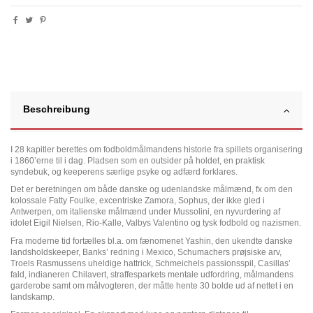
Beschreibung
I 28 kapitler berettes om fodboldmålmandens historie fra spillets organisering
i 1860’erne til i dag. Pladsen som en outsider på holdet, en praktisk
syndebuk, og keeperens særlige psyke og adfærd forklares.
Det er beretningen om både danske og udenlandske målmænd, fx om den
kolossale Fatty Foulke, excentriske Zamora, Sophus, der ikke gled i
Antwerpen, om italienske målmænd under Mussolini, en nyvurdering af
idolet Eigil Nielsen, Rio-Kalle, Valbys Valentino og tysk fodbold og nazismen.
Fra moderne tid fortælles bl.a. om fænomenet Yashin, den ukendte danske
landsholdskeeper, Banks’ redning i Mexico, Schumachers prøjsiske arv,
Troels Rasmussens uheldige hattrick, Schmeichels passionsspil, Casillas’
fald, indianeren Chilavert, straffesparkets mentale udfordring, målmandens
garderobe samt om målvogteren, der måtte hente 30 bolde ud af nettet i en
landskamp.