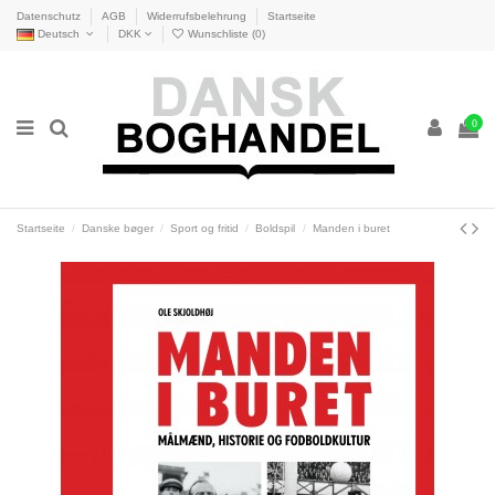
Datenschutz
AGB
Widerrufsbelehrung
Startseite
Deutsch
DKK
Wunschliste (
0
)
0
Startseite
Danske bøger
Sport og fritid
Boldspil
Manden i buret