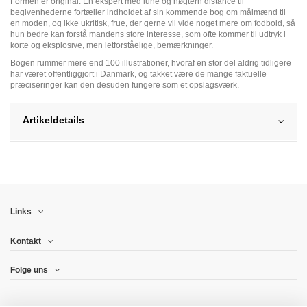
Formen er original. En ekspert med lune og nøgtern distance til
begivenhederne fortæller indholdet af sin kommende bog om målmænd til
en moden, og ikke ukritisk, frue, der gerne vil vide noget mere om fodbold, så
hun bedre kan forstå mandens store interesse, som ofte kommer til udtryk i
korte og eksplosive, men letforståelige, bemærkninger.
Bogen rummer mere end 100 illustrationer, hvoraf en stor del aldrig tidligere
har været offentliggjort i Danmark, og takket være de mange faktuelle
præciseringer kan den desuden fungere som et opslagsværk.
Artikeldetails
Links
Kontakt
Folge uns