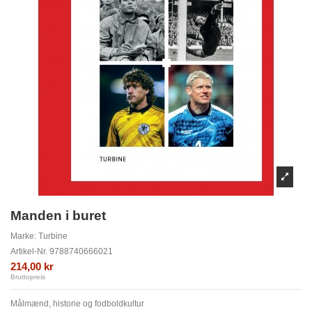
Manden i buret
Marke:
Turbine
Artikel-Nr.
9788740666021
214,00 kr
Bruttopreis
Målmænd, historie og fodboldkultur