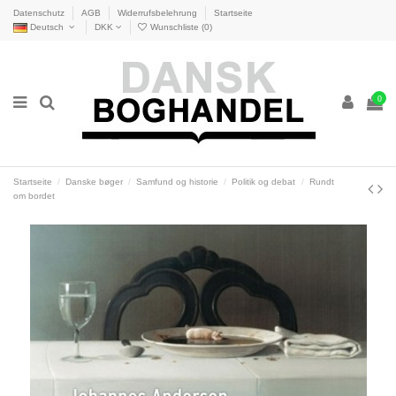
Datenschutz
AGB
Widerrufsbelehrung
Startseite
Deutsch
DKK
Wunschliste (
0
)
0
Startseite
Danske bøger
Samfund og historie
Politik og debat
Rundt
om bordet