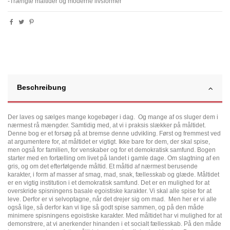
-Trængte måltider og moderne livsformer
Beschreibung
Der laves og sælges mange kogebøger i dag. Og mange af os sluger dem i
nærmest rå mængder. Samtidig med, at vi i praksis slækker på måltidet.
Denne bog er et forsøg på at bremse denne udvikling. Først og fremmest ved
at argumentere for, at måltidet er vigtigt. Ikke bare for dem, der skal spise,
men også for familien, for venskaber og for et demokratisk samfund. Bogen
starter med en fortælling om livet på landet i gamle dage. Om slagtning af en
gris, og om det efterfølgende måltid. Et måltid af nærmest berusende
karakter, i form af masser af smag, mad, snak, fællesskab og glæde. Måltidet
er en vigtig institution i et demokratisk samfund. Det er en mulighed for at
overskride spisningens basale egoistiske karakter. Vi skal alle spise for at
leve. Derfor er vi selvoptagne, når det drejer sig om mad. Men her er vi alle
også lige, så derfor kan vi lige så godt spise sammen, og på den måde
minimere spisningens egoistiske karakter. Med måltidet har vi mulighed for at
demonstrere, at vi anerkender hinanden i et socialt fællesskab. På den måde