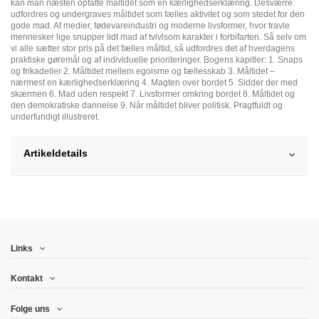
kan man næsten opfatte måltidet som en kærlighedserklæring. Desværre
udfordres og undergraves måltidet som fælles aktivitet og som stedet for den
gode mad. Af medier, fødevareindustri og moderne livsformer, hvor travle
mennesker lige snupper lidt mad af tvivlsom karakter i forbifarten. Så selv om
vi alle sætter stor pris på det fælles måltid, så udfordres det af hverdagens
praktiske gøremål og af individuelle prioriteringer. Bogens kapitler: 1. Snaps
og frikadeller 2. Måltidet mellem egoisme og fællesskab 3. Måltidet –
nærmest en kærlighedserklæring 4. Magten over bordet 5. Sidder der med
skærmen 6. Mad uden respekt 7. Livsformer omkring bordet 8. Måltidet og
den demokratiske dannelse 9. Når måltidet bliver politisk. Pragtfuldt og
underfundigt illustreret.
Artikeldetails
Links
Kontakt
Folge uns