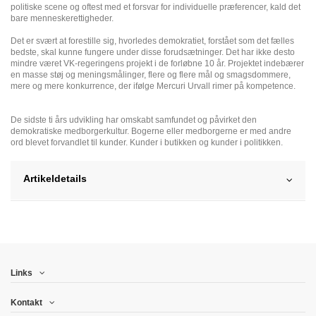
politiske scene og oftest med et forsvar for individuelle præferencer, kald det
bare menneskerettigheder.
Det er svært at forestille sig, hvorledes demokratiet, forstået som det fælles
bedste, skal kunne fungere under disse forudsætninger. Det har ikke desto
mindre været VK-regeringens projekt i de forløbne 10 år. Projektet indebærer
en masse støj og meningsmålinger, flere og flere mål og smagsdommere,
mere og mere konkurrence, der ifølge Mercuri Urvall rimer på kompetence.
De sidste ti års udvikling har omskabt samfundet og påvirket den
demokratiske medborgerkultur. Bogerne eller medborgerne er med andre
ord blevet forvandlet til kunder. Kunder i butikken og kunder i politikken.
Artikeldetails
Links
Kontakt