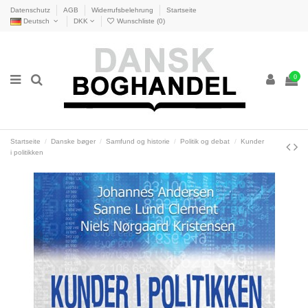
Datenschutz
AGB
Widerrufsbelehrung
Startseite
Deutsch
DKK
Wunschliste (
0
)
0
Startseite
Danske bøger
Samfund og historie
Politik og debat
Kunder
i politikken