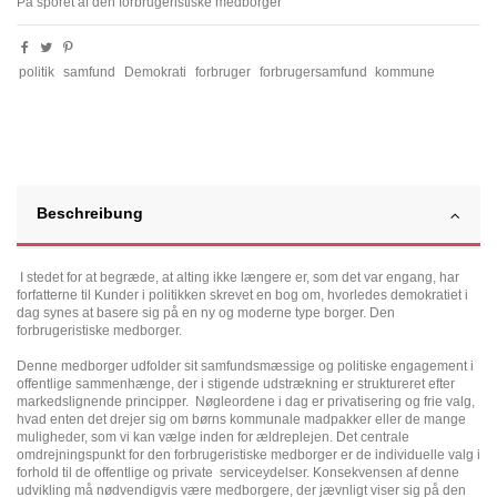
På sporet af den forbrugeristiske medborger
politik
samfund
Demokrati
forbruger
forbrugersamfund
kommune
Beschreibung
I stedet for at begræde, at alting ikke længere er, som det var engang, har
forfatterne til Kunder i politikken skrevet en bog om, hvorledes demokratiet i
dag synes at basere sig på en ny og moderne type borger. Den
forbrugeristiske medborger.
Denne medborger udfolder sit samfundsmæssige og politiske engagement i
offentlige sammenhænge, der i stigende udstrækning er struktureret efter
markedslignende principper. Nøgleordene i dag er privatisering og frie valg,
hvad enten det drejer sig om børns kommunale madpakker eller de mange
muligheder, som vi kan vælge inden for ældreplejen. Det centrale
omdrejningspunkt for den forbrugeristiske medborger er de individuelle valg i
forhold til de offentlige og private serviceydelser. Konsekvensen af denne
udvikling må nødvendigvis være medborgere, der jævnligt viser sig på den