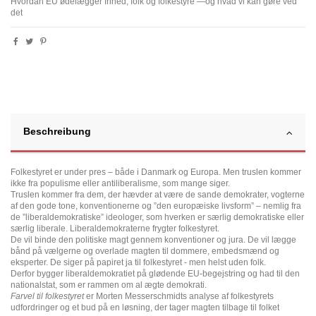
Hvordan EU ødelægger frihed, folk og folkestyre —og hvad vi kan gøre ved
det
Beschreibung
Folkestyret er under pres – både i Danmark og Europa. Men truslen kommer
ikke fra populisme eller antiliberalisme, som mange siger.
Truslen kommer fra dem, der hævder at være de sande demokrater, vogterne
af den gode tone, konventionerne og ”den europæiske livsform” – nemlig fra
de ”liberaldemokratiske” ideologer, som hverken er særlig demokratiske eller
særlig liberale. Liberaldemokraterne frygter folkestyret.
De vil binde den politiske magt gennem konventioner og jura. De vil lægge
bånd på vælgerne og overlade magten til dommere, embedsmænd og
eksperter. De siger på papiret ja til folkestyret - men helst uden folk.
Derfor bygger liberaldemokratiet på glødende EU-begejstring og had til den
nationalstat, som er rammen om al ægte demokrati.
Farvel til folkestyret
er Morten Messerschmidts analyse af folkestyrets
udfordringer og et bud på en løsning, der tager magten tilbage til folket