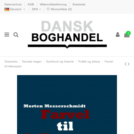
Datenschutz
AGB
Widerrufsbelehrung
Startseite
Deutsch
DKK
Wunschliste (
0
)
0
Startseite
Danske bøger
Samfund og historie
Politik og debat
Farvel
til folkestyret