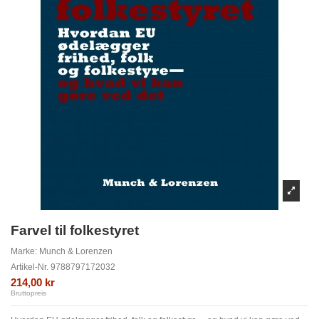
Farvel til folkestyret
Marke:
Munch & Lorenzen
Artikel-Nr.
9788797172032
214,00 kr
Bruttopreis