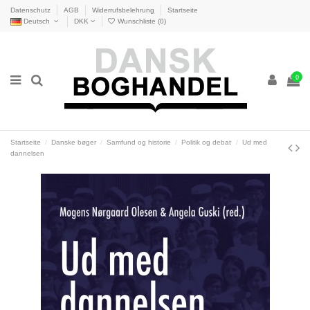
Datenschutz
AGB
Widerrufsbelehrung
Startseite
Deutsch
DKK
Wunschliste (
0
)
0
Startseite
Danske bøger
Samfund og historie
Politik og debat
Ud med
dannelsen