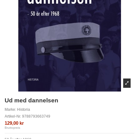
Ud med dannelsen
Marke:
Historia
Artikel-Nr.
9788793663749
129,00 kr
Bruttopreis