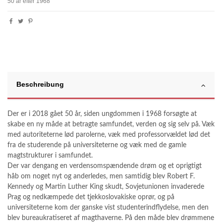
50 år efter 1968
Beschreibung
Der er i 2018 gået 50 år, siden ungdommen i 1968 forsøgte at
skabe en ny måde at betragte samfundet, verden og sig selv på. Væk
med autoriteterne lød parolerne, væk med professorvældet lød det
fra de studerende på universiteterne og væk med de gamle
magtstrukturer i samfundet.
Der var dengang en verdensomspændende drøm og et oprigtigt
håb om noget nyt og anderledes, men samtidig blev Robert F.
Kennedy og Martin Luther King skudt, Sovjetunionen invaderede
Prag og nedkæmpede det tjekkoslovakiske oprør, og på
universiteterne kom der ganske vist studenterindflydelse, men den
blev bureaukratiseret af magthaverne. På den måde blev drømmene