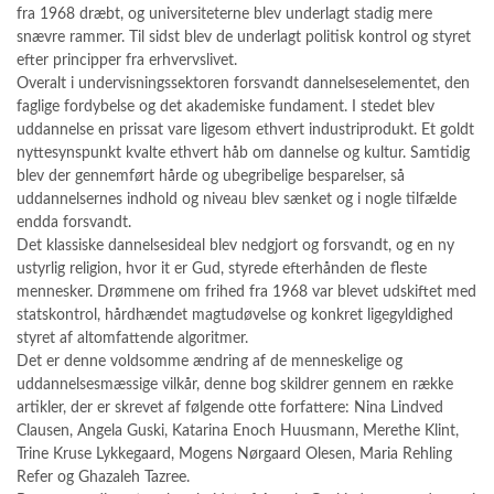
fra 1968 dræbt, og universiteterne blev underlagt stadig mere
snævre rammer. Til sidst blev de underlagt politisk kontrol og styret
efter principper fra erhvervslivet.
Overalt i undervisningssektoren forsvandt dannelseselementet, den
faglige fordybelse og det akademiske fundament. I stedet blev
uddannelse en prissat vare ligesom ethvert industriprodukt. Et goldt
nyttesynspunkt kvalte ethvert håb om dannelse og kultur. Samtidig
blev der gennemført hårde og ubegribelige besparelser, så
uddannelsernes indhold og niveau blev sænket og i nogle tilfælde
endda forsvandt.
Det klassiske dannelsesideal blev nedgjort og forsvandt, og en ny
ustyrlig religion, hvor it er Gud, styrede efterhånden de fleste
mennesker. Drømmene om frihed fra 1968 var blevet udskiftet med
statskontrol, hårdhændet magtudøvelse og konkret ligegyldighed
styret af altomfattende algoritmer.
Det er denne voldsomme ændring af de menneskelige og
uddannelsesmæssige vilkår, denne bog skildrer gennem en række
artikler, der er skrevet af følgende otte forfattere: Nina Lindved
Clausen, Angela Guski, Katarina Enoch Huusmann, Merethe Klint,
Trine Kruse Lykkegaard, Mogens Nørgaard Olesen, Maria Rehling
Refer og Ghazaleh Tazree.