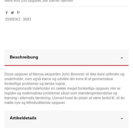
Mere end 100 opgaver, der træner hjernen
3599DK2
3693
Beschreibung
Disse opgaver af Mensa-eksperten John Bremner vil ikke bare udfordre og
underholde, men også træne og udvikle din evne til at gennemskue
forskellige problemer og tænke logisk.
Hjernegymnastik
indeholder en række meget forskellige opgaver. Her er
logiske og matematiske problemer såvel som mønstergenkendelse og
træning i alternativ tænkning. Uanset hvad du plejer at være bedst til, vil du
møde nye og tilfredsstillende opgaver.
Artikeldetails