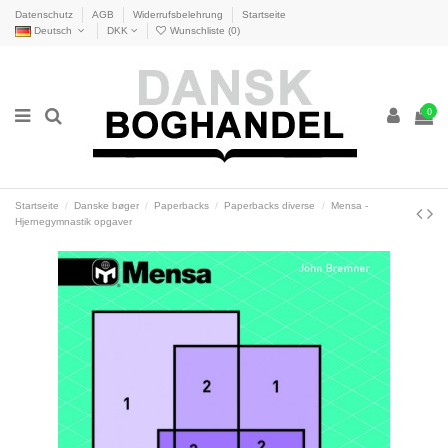
Datenschutz
AGB
Widerrufsbelehrung
Startseite
Deutsch
DKK
Wunschliste (
0
)
0
Startseite
Danske bøger
Paperbacks
Paperbacks diverse
Mensa -
Hjernegymnastik opgaver