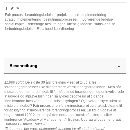
Fair proces
forandringsledelse
projektledelse
implementering
strategiimplementering
beslutningsprocesser
involverende ledelse
social kapital
retfærdige beslutninger
offentlig ledelse
samskabelse
forbedringsledelse
Relationel koordinering
Beschreibung
11.000 solgt.
De sidste 30 års forskning viser, at to ud af tre
forandringsprocesser ikke skaber mere værdi for organisationen. Men når
medarbejderne har ejerskab til formålet med forandringen og er involverede i
at udvikle og afprøve løsninger, så lykkes det otte ud af ti gange.
Men hvordan involvere uden at miste styringen? Og hvordan styre uden at
miste ejerskabet? Fair proces er en forskningsbaseret og praktisk tilgang til
forløbsstyring af involverende forandringsprocesser. En tidlig udgave af
bogen vandt i 2012 en pris på den nordamerikanske forskerpraktiker-
konference “Academy of Management” i Boston. Uddrag af bogen er bragt i
Harvard Business Review.
”Fair proces bør være obligatorisk læsning for alle ledere i og af