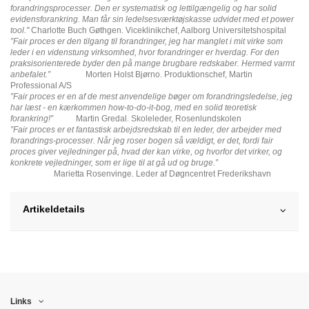
forandringsprocesser. Den er systematisk og lettilgængelig og har solid
evidensforankring. Man får sin ledelsesværktøjskasse udvidet med et power
tool."
Charlotte Buch Gøthgen. Viceklinikchef, Aalborg Universitetshospital
”Fair proces er den tilgang til forandringer, jeg har manglet i mit virke som
leder i en videnstung virksomhed, hvor forandringer er hverdag. For den
praksisorienterede byder den på mange brugbare redskaber. Hermed varmt
anbefalet.”
Morten Holst Bjørno. Produktionschef, Martin
Professional A/S
”Fair proces er en af de mest anvendelige bøger om forandringsledelse, jeg
har læst - en kærkommen how-to-do-it-bog, med en solid teoretisk
forankring!”
Martin Gredal. Skoleleder, Rosenlundskolen
”Fair proces er et fantastisk arbejdsredskab til en leder, der arbejder med
forandrings-processer. Når jeg roser bogen så vældigt, er det, fordi fair
proces giver vejledninger på, hvad der kan virke, og hvorfor det virker, og
konkrete vejledninger, som er lige til at gå ud og bruge.”
Marietta Rosenvinge. Leder af Døgncentret Frederikshavn
Artikeldetails
Links