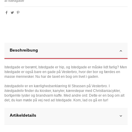
af Istedgade
Beschreibung
Istedgade er berømt, Istedgade er hip, og Istedgade er måske lidt farlig? Men
Istedgade er også bare en gade på Vesterbro, hvor der bor og færdes en
masse mennesker. Nu har de lavet en bog om livet i gaden.
Istedgadeliv
er en kærlighedserklæring til Strassen på Vesterbro. I
Istedgadeliv
finder du kiosker, kanyler, kærestepar med Christianiacykler,
bortgemte lyster og brandvarm kaffe. Med andre ord: Dette er en bog om alt
det, du kan møde på vej ned ad Istedgade. Kom, lad os gå en tur!
Artikeldetails