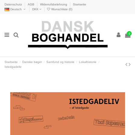
Datenschutz
AGB
Widerrufsbelehrung
Startseite
Deutsch
DKK
Wunschliste (
0
)
0
Startseite
Danske bøger
Samfund og historie
Lokalhistorie
Istedgadeliv