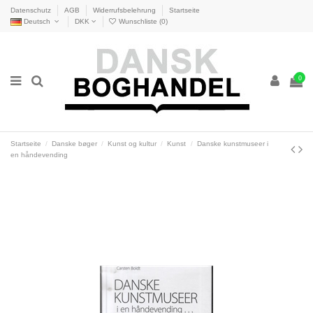
Datenschutz
AGB
Widerrufsbelehrung
Startseite
Deutsch
DKK
Wunschliste (
0
)
0
Startseite
Danske bøger
Kunst og kultur
Kunst
Danske kunstmuseer i
en håndevending