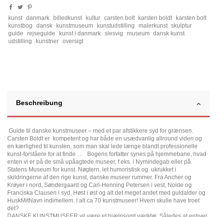
kunst
danmark
billedkunst
kultur
carsten bolt
karsten boldt
karsten bolt
kunstbog
dansk
kunstmuseum
kunstudstilling
malerkunst
skulptur
guide
rejseguide
kunst i danmark
slesvig
museum
dansk kunst
udstilling
kunstner
oversigt
Beschreibung
Guide til danske kunstmuseer – med et par afstikkere syd for grænsen.
Carsten Boldt er kompetent og har både en usædvanlig allround viden og
en kærlighed til kunsten, som man skal lede længe blandt professionelle
kunst-forståere for at finde … Bogens forfatter synes på hjemmebane, hvad
enten vi er på de små upåagtede museer, f.eks. i Nymindegab eller på
Statens Museum for kunst. Nøgtern, let humoristisk og ukrukket i
skildringerne af den rige kunst, danske museer rummer. Fra Ancher og
Krøyer i nord, Søndergaard og Carl-Henning Petersen i vest, Nolde og
Franciska Clausen i syd, Høst i øst og alt det meget andet med guldalder og
HuskMitNavn indimellem. I alt ca 70 kunstmuseer! Hvem skulle have troet
det?
DANSKE KUNSTMUSEER vil være et hjælpsomt værktøj. Således at enhver,