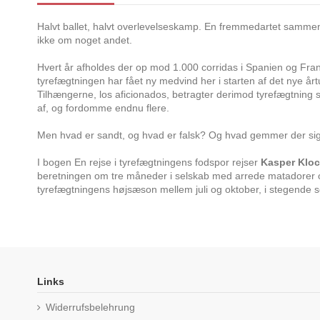
Halvt ballet, halvt overlevelseskamp. En fremmedartet sammen
ikke om noget andet.
Hvert år afholdes der op mod 1.000 corridas i Spanien og Fr
tyrefægtningen har fået ny medvind her i starten af det nye 
Tilhængerne, los aficionados, betragter derimod tyrefægtning
af, og fordomme endnu flere.
Men hvad er sandt, og hvad er falsk? Og hvad gemmer der sig
I bogen En rejse i tyrefægtningens fodspor rejser
Kasper Klo
beretningen om tre måneder i selskab med arrede matadorer og
tyrefægtningens højsæson mellem juli og oktober, i stegende 
Links
Widerrufsbelehrung