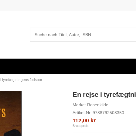
 i tyrefægtningens fodspor
En rejse i tyrefægt
Marke:
Rosenkilde
Artikel-Nr.
9788792503350
112,00 kr
Bruttopreis