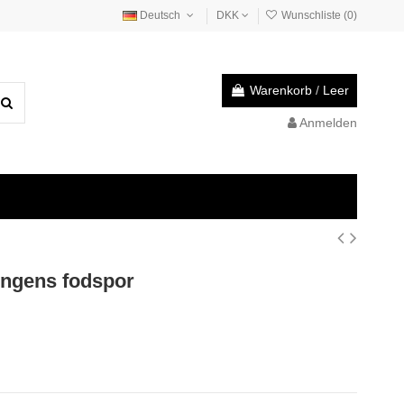
Deutsch
DKK
Wunschliste (
0
)
Warenkorb
/
Leer
Anmelden
ningens fodspor