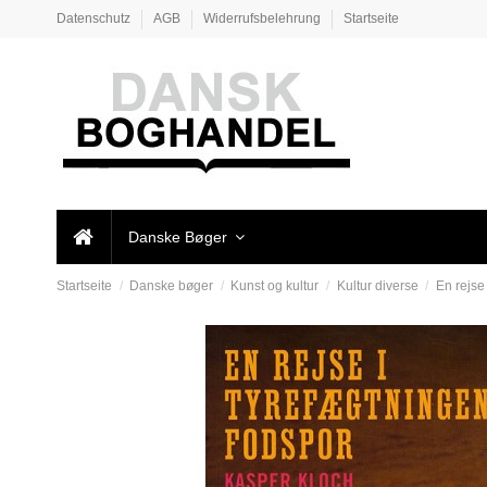
Datenschutz
AGB
Widerrufsbelehrung
Startseite
Danske Bøger
Startseite
Danske bøger
Kunst og kultur
Kultur diverse
En rejse