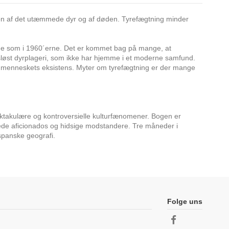
tion af det utæmmede dyr og af døden. Tyrefægtning minder
nge som i 1960´erne. Det er kommet bag på mange, at
løst dyrplageri, som ikke har hjemme i et moderne samfund.
om menneskets eksistens. Myter om tyrefægtning er der mange
ektakulære og kontroversielle kulturfænomener. Bogen er
vede aficionados og hidsige modstandere. Tre måneder i
spanske geografi.
Folge uns