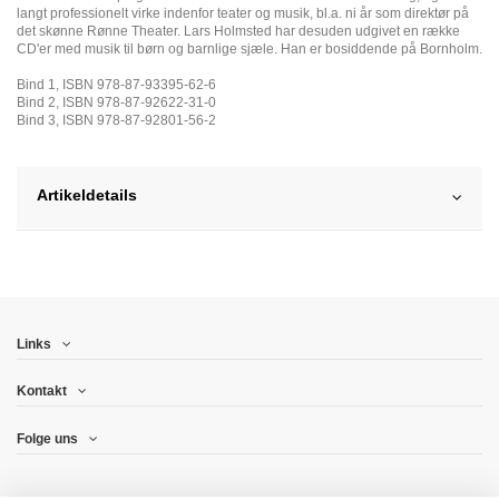
langt professionelt virke indenfor teater og musik, bl.a. ni år som direktør på
det skønne Rønne Theater. Lars Holmsted har desuden udgivet en række
CD'er med musik til børn og barnlige sjæle. Han er bosiddende på Bornholm.
Bind 1, ISBN 978-87-93395-62-6
Bind 2, ISBN 978-87-92622-31-0
Bind 3, ISBN 978-87-92801-56-2
Artikeldetails
Links
Kontakt
Folge uns