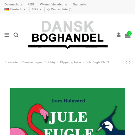
Datenschutz
AGB
Widerrufsbelehrung
Startseite
Deutsch
DKK
Wunschliste (
0
)
0
Startseite
Danske bøger
Hobby
Klippe og folde
Jule Fugle Flet 3