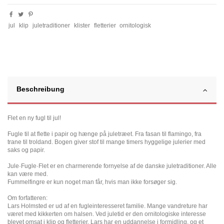
jul
klip
juletraditioner
klister
fletterier
ornitologisk
Beschreibung
Flet en ny fugl til jul!
Fugle til at flette i papir og hænge på juletræet. Fra fasan til flamingo, fra
trane til troldand. Bogen giver stof til mange timers hyggelige julerier med
saks og papir.
Jule·Fugle·Flet er en charmerende fornyelse af de danske juletraditioner. Alle
kan være med.
Fummelfingre er kun noget man får, hvis man ikke forsøger sig.
Om forfatteren:
Lars Holmsted er ud af en fugleinteresseret familie. Mange vandreture har
været med kikkerten om halsen. Ved juletid er den ornitologiske interesse
blevet omsat i klip og fletterier. Lars har en uddannelse i formidling, og et