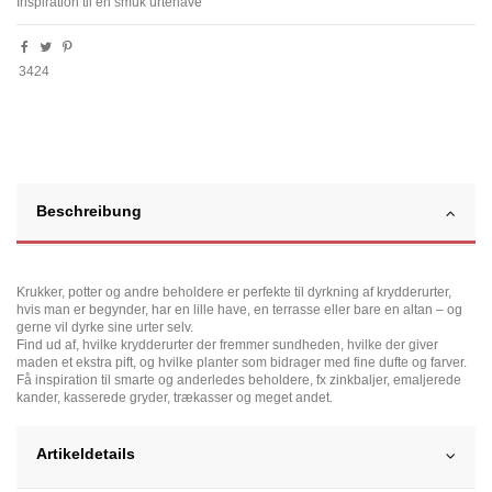
Inspiration til en smuk urtehave
3424
Beschreibung
Krukker, potter og andre beholdere er perfekte til dyrkning af krydderurter,
hvis man er begynder, har en lille have, en terrasse eller bare en altan – og
gerne vil dyrke sine urter selv.
Find ud af, hvilke krydderurter der fremmer sundheden, hvilke der giver
maden et ekstra pift, og hvilke planter som bidrager med fine dufte og farver.
Få inspiration til smarte og anderledes beholdere, fx zinkbaljer, emaljerede
kander, kasserede gryder, trækasser og meget andet.
Artikeldetails