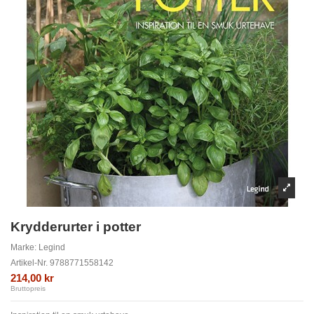
Krydderurter i potter
Marke:
Legind
Artikel-Nr.
9788771558142
214,00 kr
Bruttopreis