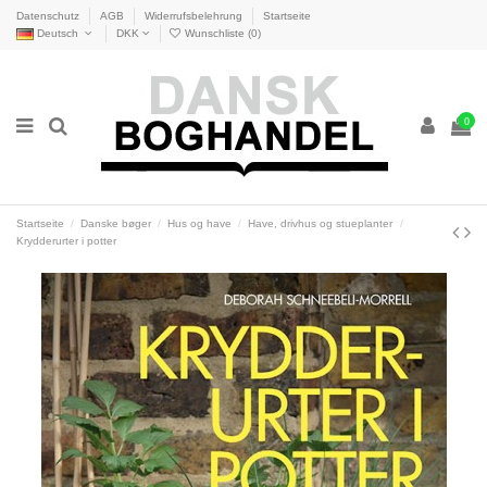
Datenschutz
AGB
Widerrufsbelehrung
Startseite
Deutsch
DKK
Wunschliste (
0
)
0
Startseite
Danske bøger
Hus og have
Have, drivhus og stueplanter
Krydderurter i potter