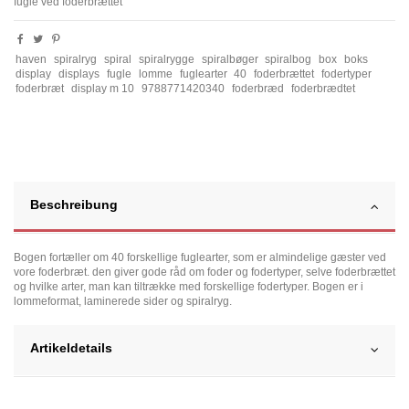
fugle ved foderbrættet
haven
spiralryg
spiral
spiralrygge
spiralbøger
spiralbog
box
boks
display
displays
fugle
lomme
fuglearter
40
foderbrættet
fodertyper
foderbræt
display m 10
9788771420340
foderbræd
foderbrædtet
Beschreibung
Bogen fortæller om 40 forskellige fuglearter, som er almindelige gæster ved
vore foderbræt. den giver gode råd om foder og fodertyper, selve foderbrættet
og hvilke arter, man kan tiltrække med forskellige fodertyper. Bogen er i
lommeformat, laminerede sider og spiralryg.
Artikeldetails