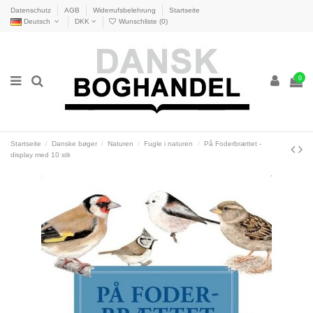
Datenschutz
AGB
Widerrufsbelehrung
Startseite
Deutsch
DKK
Wunschliste (
0
)
0
Startseite
Danske bøger
Naturen
Fugle i naturen
På Foderbrættet -
display med 10 stk