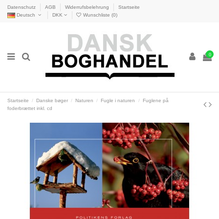
Datenschutz
AGB
Widerrufsbelehrung
Startseite
Deutsch
DKK
Wunschliste (
0
)
0
Startseite
Danske bøger
Naturen
Fugle i naturen
Fuglene på
foderbrættet inkl. cd