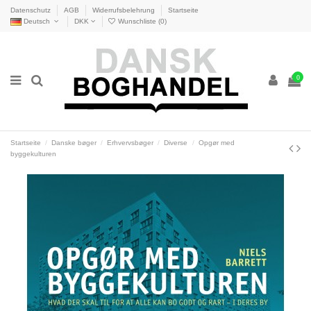
Datenschutz
AGB
Widerrufsbelehrung
Startseite
Deutsch
DKK
Wunschliste (
0
)
0
Startseite
Danske bøger
Erhvervsbøger
Diverse
Opgør med
byggekulturen