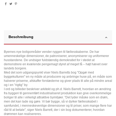
Beschreibung
Byernes nye boligområder vender ryggen til fællesskaberne. De har
umenneskelige dimensioner, de patroniserer, anonymiserer og uniformerer
husstandene. De undsiger fuldstændig demokratiet for i stedet at
demonstrere en kvælende pengemagt styret af meget få – højt hævet over
landets borgere.
Med det som udgangspunkt viser Niels Barretts bog "Opgør med
byggekulturen" en ny måde at producere og anbringe huse på, en måde som
halverer priserne, afskaffer forstæderne og giver plads til alle på mindre areal
og i en ”rigtig” by.
I ord og billeder beskriver arkitekt og ph.d. Niels Barrett, hvordan en ændring
fra byggeri til gennemført industrialiseret produktion kan give overkommelige
boliger til alle i virkeligt attraktive bymiljøer. ”Det lyder måske som en drøm,
men det kan lade sig gøre. Vi bør bygge, så vi dyrker fællesskabet i
samfundet, i menneskevenlige dimensioner og til priser, som mange flere har
råd til at betale", siger Niels Barrett, der i sin bog dokumenterer, hvordan
drømmen kan realisereres.