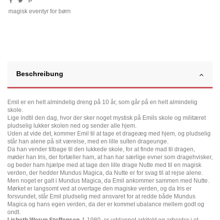
magisk eventyr for børn
Beschreibung
Emil er en helt almindelig dreng på 10 år, som går på en helt almindelig
skole.
Lige indtil den dag, hvor der sker noget mystisk på Emils skole og militæret
pludselig lukker skolen ned og sender alle hjem.
Uden at vide det, kommer Emil til at tage et drageæg med hjem, og pludselig
står han alene på sit værelse, med en lille sulten drageunge.
Da han vender tilbage til den lukkede skole, for at finde mad til dragen,
møder han Iris, der fortæller ham, at han har særlige evner som dragehvisker,
og beder ham hjælpe med at tage den lille drage Nutte med til en magisk
verden, der hedder Mundus Magica, da Nutte er for svag til at rejse alene.
Men noget er galt i Mundus Magica, da Emil ankommer sammen med Nutte.
Mørket er langsomt ved at overtage den magiske verden, og da Iris er
forsvundet, står Emil pludselig med ansvaret for at redde både Mundus
Magica og hans egen verden, da der er kommet ubalance mellem godt og
ondt.
Lisbeth Werup Steffensen
, f. 1980, er uddannet arkitekt og arbejder i et