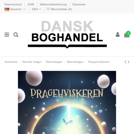
Datenschutz
AGB
Widerrufsbelehrung
Startseite
Deutsch
DKK
Wunschliste (
0
)
0
Startseite
Danske bøger
Børnebøger
Børnebøger
Dragehviskeren