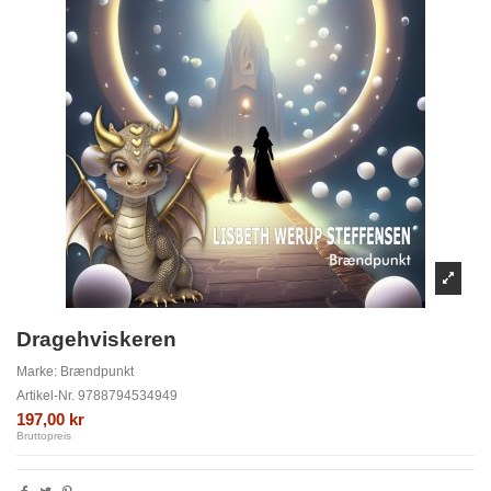
Dragehviskeren
Marke:
Brændpunkt
Artikel-Nr.
9788794534949
197,00 kr
Bruttopreis