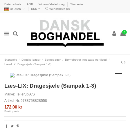
Datenschutz
AGB
Widerrufsbelehrung
Startseite
Deutsch
DKK
Wunschliste (
0
)
0
Startseite
Danske bøger
Børnebøger
Børnebøger, nedsatte og tilbud
Læs-LIX: Dragesjæle (Sampak 1-3)
Læs-LIX: Dragesjæle (Sampak 1-3)
Marke:
Tellerup A/S
Artikel-Nr.
9788758828558
172,00 kr
Bruttopreis