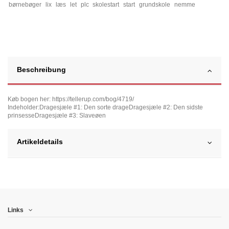
børnebøger
lix
læs
let
plc
skolestart
start
grundskole
nemme
Beschreibung
Køb bogen her: https://tellerup.com/bog/4719/
Indeholder:Dragesjæle #1: Den sorte drageDragesjæle #2: Den sidste
prinsesseDragesjæle #3: Slaveøen
Artikeldetails
Links